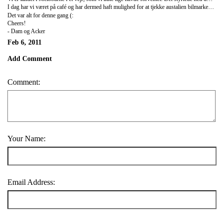
I dag har vi været på café og har dermed haft mulighed for at tjekke austalien bilmarked for campervans og vi er totalt "stoked at the moment". Vi har valgt de bedste ud og håber på, at vi kan blive et par glade førstegangsbilejere i løbet af de næste par dage.
Det var alt for denne gang (:
Cheers!
- Dam og Acker
Feb 6, 2011
Add Comment
Comment:
Your Name:
Email Address: