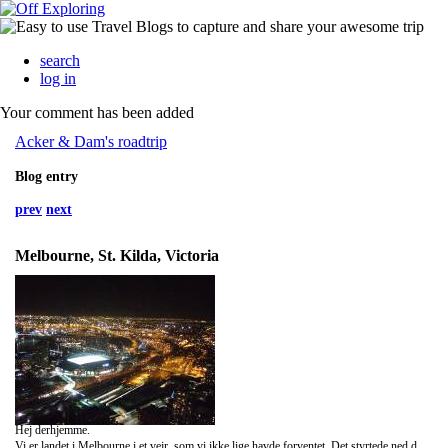
search
log in
Your comment has been added
Acker & Dam's roadtrip
Blog entry
prev
next
Melbourne, St. Kilda, Victoria
Hej derhjemme.
Vi er landet i Melbourne i et vejr, som vi ikke lige havde forventet. Det styrtede ned det meste af dagen og det var omkring 20 grader. Vi tog en shuttle til vores hostel, Base, som viste sig, at have været oversvømmet dagen inden. Der er derfor ingen elektricitet på vores hostel og dermed heller ikke specielt mange mennesker. Vi fik ikke vores dobbeltmandsværelse, men røg i stedet på et dormitory, hvilket viste sig at være fint, da vi dermed har mødt nogle flinke mennesker. Vi var ude for at opleve nattelivet, som er det samme som i Danmark, blot med mere afslappet attitude.