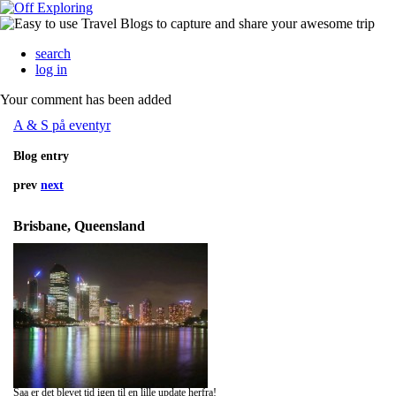
search
log in
Your comment has been added
A & S på eventyr
Blog entry
prev
next
Brisbane, Queensland
Saa er det blevet tid igen til en lille update herfra!