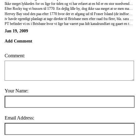
Ikke meget lykkedes for os lige for tiden og vi har erfaret at en bil er en stor noedvendighed i dette land hvis man er interesseret i overhovedet at se noget. I Cairns kom vi ikke ud og saa regnskoven pga det kraevede en bil og det REGNEDE helt vildt. Vi naaede heldigvis at undslippe det vaerste regn i Cairns og hoerte senere at busserne havde problemer med at koere pga regnvejret. Vi tog efter Cairns til townsville hvorfra man kan tage til Magnetic Island (a.k.a. maggie). Her skulle vi bo hos Steve som arbejde paa Maggie og han ville gladeligt vise os rundt osv derovre. MEN vi havde aabentbart taget regnvejret med os fra cairns saa den oe fik vi ikke set hvor der ellers var flotte strande og koala bjoerne :( vi skyndte os derfor ud af byen og tog mod Rockhampton hvor vi havde hoert rygter om det var muligt at finde cowboys der, helt sikkert taenkte vi :) her fandt vi saa igen ud af vi skulle have en bil hvis vi ville ud og se nogle grotter fyldt med flagermus. det var simpelthen ikke muligt at komme derud paa andre maader. det var vi godt sure over. men derfra kunne man tage ud til en oe kaldet great keppel island hvor man ku snorkle og der ogsaa skulle vaere rigtigt fint. saa baseret paa info fra vores backpacker tog vi bussen og maate erfare ved faerge terminalen at faergen var sejlet en time foer og det kun var en dag om ugen den gik ti lden tid vi havde faaet af vide. ENDNU et mislykkedes forsoeg paa at faa set lidt af australiens land. MEN vi lader os ikke slaa ud saa nemt saa tog bussen videre til Emu Park. her var ingenting at se udover...... hmmmm.... ja det var noget kaldet "singing ship" som havde noget med james cook at goere. det begyndte igen at regne og turen saa mod Yeppoon. vi anede ik hva det var men navnet tiltalte os. her var heller ik noget at se, tjo en strand. men vi fik dejlig pizza her.
Efter Rocky tog vi bussen til 1770. En dejlig lille by, dog ikke saa meget at se men mange muligheder for diverse oplevelsesture. vi havde kun en enkelt nat her da dette besoeg slet ik var planlagt, saa dagen gik med en lille times tid paa stranden (selv den korte tid vi var der omkring kl 14.00 gav os den roedeste naese som stadig ik helt er kommet sig over chokket). derudover havde vi bestilt tur hos ScooterRoo som er nogle smaa knallert/chopper lignende maskiner pyntet med stars and stripes, ildfartstriber og diverse farver, de var SAA fede. Saa der koerte vi ud i omraadet i en kaempe flok med "guiden" som var saadan en rigtig biker type. saa sej han var. de ku alligevel komme op paa ca. 80 km/t de smaa maskiner. paa vejen fik vi set kaemguruer i levendelive og nogle af dem med smaa babyer paa maven!!!!!
Hervey Bay stod den paa efter 1770 hvor der er afgang ud til Fraser Island (de indfoedtes ord for oen betyder Paradise) vvi havde bare bestilt en en dags tur (igen var den tur vi ville paa aflyst) hvor vi saa koerte i bus rundt paa oeen. stille og roligt. oeen er ogsaa verdens stoerste sandoe og der er regnskov der. kakaduer fik vi ogsaa set..... der lever vilde dingoer paa oeen men dem fik vi ikke set nogle af. hoejdepunktet var dog Lake MacKenzie som er den laekreste soe der findes, HELT hvidt sand og det klareste blaa vand. sandet ku man bruge som bodyscrub saa der gav vi lige os selv en lille skoenhedsbehandling helt naturligt. Da vi kom tilbage fra fraser begyndte det IGEN at regne voldsomt. hvornaar stopper det?
iv havde egentligt planlagt at tage direkte til Brisbane men efter raad fra flere, bla. sara og michael som vi lige moedtes med i hervey, valgte vi at tage et stop forbi Noosa Heads bar for en enkelt nat. her gik vi en dejlig tur i national parken og fik set koalebjoerne, de er godt nok nogle smaa bamser der HELT tiden sover, skoent liv :D ellers var der vist ikke saa meget andet at se her, udover den utroligt flotte strand, dem ka man vist ikke faa nok af!!!!! paa vores backpacker moedte vi ogsaa danskere !!! dem har vi kun moedt et enkelt gammelt aegtepar i KL saa dert er et sjaeldent syn!
PT befinder vi os i Brisbane hvor vi lige har vaeret paa lidt kanalrundfart og gaaet en tur rundt i byen.... saa maa vi se hva vi finder paa
Jan 19, 2009
Add Comment
Comment:
Your Name:
Email Address: