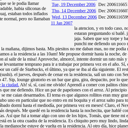
que se le podia llamar
Tue, 19 December 2006
Dec 2006
11665
radable, habia siliconas de
Thu, 14 December 2006
Dec 2006
11660
aj, estaban todos inflados
Wed, 13 December 2006
Dec 2006
11659
nte normal, pero no llamaban
11 Jan 2007
la atencion, y en todo caso, n
estaran preguntando si bailé. j
jaja. Saben que soy torpe y b
punchi me defiendo un poco m
 de la mañana, dijimos basta. Mis piesitos no me daban mas, no me podia
mos a la residencia a las 10am! Me propuse dormir hasta la noche, de 
n al salir de la misa! Aproveche, almorcé, intente dormir un rato más 
ue levantarme temprano para ir a trabajar por primera vez en el año. Sí
r un café de Starbucks, el último, ya que se iba al día siguiente. El re
 (sushi). el jueves, después de cenar en la residencia, salí un rato con S
so 47. Sip, lounge giratorio es un bar que gira, gira, despacito, por lo que
 la ciudad.
Ah! sí, sí, casi me olvido! Aprendí a comer con palitos chino
 que me defiendo. Hice un par de papelones con el arroz. Al principio 
y se me caian desarmados. El tema es que algunos rollitos eran muy gran
o uno en particular que no entro en mi boquita y el arroz salto para to
 sábado dormí hasta el mediodía, por primera vez en meses! Claro, el Nex
más después. Me quedé en la residencia hasta la nochecita, que hablé c
ías. Así que fui a tomar algo con uno de los hijos, Tomás, que tiene mi 
 está en la otra cuadra de la residencia. Es chiquito pero muy lindo, lin
la medianoche estuve de vuelta en la residencia. Al otro día, hice plane