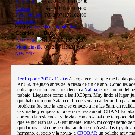
Nov 2007
1195430400
New York
Ontario
Sep 2007
1188860400
Pennsylvania
Feb 2007
1172102400
New York
Sort by
date visited
|
alphabetical
Location
Date
Nov 2007
1195430400
New York
Mountainville
Oct 2007
1192316400
New York
1er Reporte 2007 - 11 días
A ver, a ver... en qué me habia qued
Ah! Sí, fue justo antes de la fiesta de fin de año! Como les ad
chica que conoci en la residencia a
Naima,
el restaurant del 
trabajo. Llegamos como a las 10.30pm. Muy lindo el lugar, ju
que habia ido con Natalia el fin de semana anterior. La pasam
problema fue que la gente se empezo a ir a las 5am, en realid
casi nadie y empezaron a cerrar el restaurant. CHAN! Faltaba
abrieran la residencia, y llovia a cantaros, asi que tampoco da
que se hicieran las 7. Gentilmente, Muso, mi compañerito de 
quedarnos hasta que terminaran de cerrar (casi a las 6) y de ah
hermano, el socio y la novia- a
CROBAR
un boliche muy muy