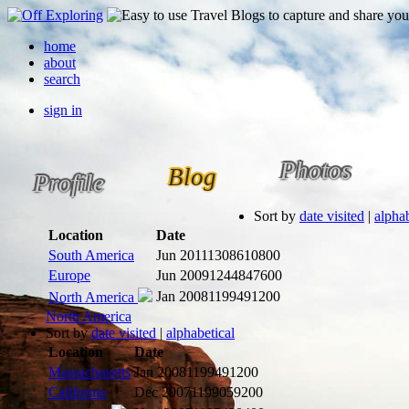
home
about
search
sign in
Photos
Blog
Profile
Sort by
date visited
|
alphab
Location
Date
South America
Jun 2011
1308610800
Europe
Jun 2009
1244847600
Jan 2008
1199491200
North America
North America
Sort by
date visited
|
alphabetical
Location
Date
Massachusetts
Jan 2008
1199491200
California
Dec 2007
1199059200