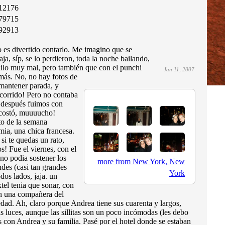
12176
79715
92913
o es divertido contarlo. Me imagino que se
aja, síp, se lo perdieron, toda la noche bailando,
ailo muy mal, pero también que con el punchi
Jan 11, 2007
ás. No, no hay fotos de
 mantener parada, y
corrido! Pero no contaba
y después fuimos con
, costó, muuuucho!
sto de la semana
emia, una chica francesa.
 si te quedas un rato,
s! Fue el viernes, con el
no podia sostener los
more from New York, New
des (casi tan grandes
York
dos lados, jaja. un
tel tenia que sonar, con
on una compañera del
edad. Ah, claro porque Andrea tiene sus cuarenta y largos,
das luces, aunque las sillitas son un poco incómodas (les debo
s con Andrea y su familia. Pasé por el hotel donde se estaban