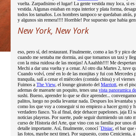
vuelta. Zarpadisimo el lugar! La gente vestida muy loca, si es 
vestida. Algunas estaban en ropa interior y plata forma, desag
todos los tamaños. Los hombres tampoco se quedaban atrás, pu
y algunos sin remera!!!! Horrible! Por supuesto que habia ge
New York, New York
eso, pero sí, del restaurant. Finalmente, como a las 9 y pico
cuando me sentaba me dormia, asi que tomamos un taxi y llega
con la misa ruidosa de las monjas! AAaahhh!!!! Me despertaro
Mechi a dar una vuelta y a cenar. Al otro dia Martes 2, tuve q
Cuando volví, cené en lo de las monjitas y fui con Mercedes po
tranquila, salí a cenar el miércoles (comida china) y el viernes
Fuimos a
The View
, el lounge giratorio del
Marriott
, en el pi
ademas de marearte un poquito, tenes una
vista panoramica de
sushi. Bueno, aprender lo que se dice aprender... convengamos
palitos, luego no podia levantar nada. Despues los levantaba 
como los que voy a conseguir si no empiezo a hacer gym) y hub
verdadero fiasco. Ya al final, deje dehacer papelones. jaja El
noticias playeras. Por suerte, pude seguir durmiendo un rato 
curso de Historia del Arte, que vino con su familia por unos d
detalle importante. Así, finalmente, conocí ´
Disiac
, el bar que
las fotos, maybe next time). Por supuesto, como Cenicienta, a 