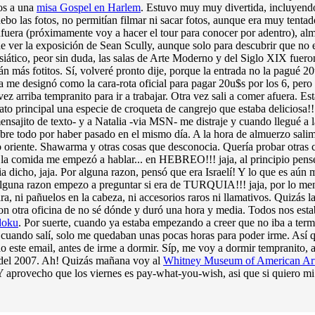
mos a una
misa Gospel en Harlem
. Estuvo muy muy divertida, incluyend
 debo las fotos, no permitían filmar ni sacar fotos, aunque era muy tenta
afuera (próximamente voy a hacer el tour para conocer por adentro), al
de ver la exposición de Sean Scully, aunque solo para descubrir que no 
siático, peor sin duda, las salas de Arte Moderno y del Siglo XIX fuer
án más fotitos. Sí, volveré pronto dije, porque la entrada no la pagué 2
a me designó como la cara-rota oficial para pagar 20u$s por los 6, per
a vez arriba tempranito para ir a trabajar. Otra vez sali a comer afuera. 
ato principal una especie de croqueta de cangrejo que estaba deliciosa!
mensajito de texto- y a Natalia -via MSN- me distraje y cuando llegué a 
obre todo por haber pasado en el mismo día. A la hora de almuerzo sal
 oriente. Shawarma y otras cosas que desconocia. Quería probar otras 
ia la comida me empezó a hablar... en HEBREO!!! jaja, al principio pen
 dicho, jaja. Por alguna razon, pensó que era Israelí! Y lo que es aún má
alguna razon empezo a preguntar si era de TURQUIA!!! jaja, por lo men
ra, ni pañuelos en la cabeza, ni accesorios raros ni llamativos. Quizás 
con otra oficina de no sé dónde y duró una hora y media. Todos nos est
doku
. Por suerte, cuando ya estaba empezando a creer que no iba a termi
a cuando salí, solo me quedaban unas pocas horas para poder irme. Así 
do este email, antes de irme a dormir. Síp, me voy a dormir tempranito,
s del 2007. Ah! Quizás mañana voy al
Whitney Museum of American Ar
 aprovecho que los viernes es pay-what-you-wish, asi que si quiero mi 