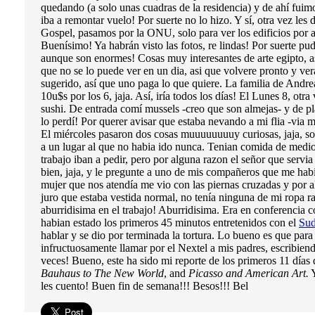
quedando (a solo unas cuadras de la residencia) y de ahí fui
iba a remontar vuelo! Por suerte no lo hizo. Y sí, otra vez les
Gospel, pasamos por la ONU, solo para ver los edificios por 
Buenísimo! Ya habrán visto las fotos, re lindas! Por suerte pu
aunque son enormes! Cosas muy interesantes de arte egipto, a
que no se lo puede ver en un dia, asi que volvere pronto y ver
sugerido, así que uno paga lo que quiere. La familia de Andre
10u$s por los 6, jaja. Así, iría todos los días! El Lunes 8, otr
sushi. De entrada comí mussels -creo que son almejas- y de pl
lo perdí! Por querer avisar que estaba nevando a mi flia -via 
El miércoles pasaron dos cosas muuuuuuuuy curiosas, jaja, s
a un lugar al que no habia ido nunca. Tenian comida de medio
trabajo iban a pedir, pero por alguna razon el señor que serv
bien, jaja, y le pregunte a uno de mis compañeros que me habia
mujer que nos atendía me vio con las piernas cruzadas y por 
juro que estaba vestida normal, no tenía ninguna de mi ropa ra
aburridisima en el trabajo! Aburridisima. Era en conferencia 
habian estado los primeros 45 minutos entretenidos con el
Su
hablar y se dio por terminada la tortura. Lo bueno es que par
infructuosamente llamar por el Nextel a mis padres, escribien
veces! Bueno, este ha sido mi reporte de los primeros 11 día
Bauhaus to The New World
, and
Picasso and American Art.
Y
les cuento! Buen fin de semana!!! Besos!!! Bel