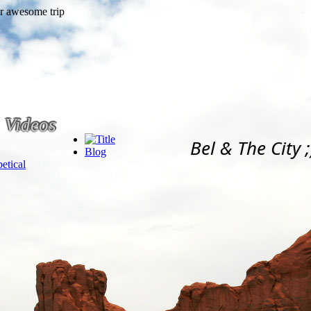
Videos
Bel & The City ;
Blog
etical