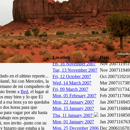
Subscribe
Location
Date
Fri, 16 November 2007
Nov 2007
11951
Tue, 13 November 2007
Nov 2007
11949
ado en el ultimo reporte...
Fri, 12 October 2007
Oct 2007
11921
elanté, fui con Mercedes, la
Wed, 14 March 2007
Mar 2007
11738
hermano de mi compañero de
Fri, 09 March 2007
Mar 2007
11734
sto frente a
Bed
, el lugar al
Mon, 05 February 2007
Feb 2007
11706
os muy bien y lo que El
ad a esa hora ya no quedaba
Mon, 22 January 2007
Jan 2007
11694
n dos horas para que
Mon, 15 January 2007
Jan 2007
11688
ba para vagar por ahi hasta
Jan 2007
11685
Thu, 11 January 2007
trabajo nos propuso
Mon, 01 January 2007
Jan 2007
11676
i, nos invito -junto con su
 bizarro que estaba a la
Mon, 25 December 2006
Dec 2006
11670