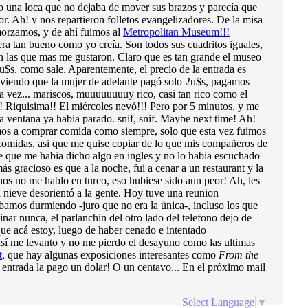
o una loca que no dejaba de mover sus brazos y parecía que
dor. Ah! y nos repartieron folletos evangelizadores. De la misa
morzamos, y de ahí fuimos al
Metropolitan Museum!!!
era tan bueno como yo creía. Son todos sus cuadritos iguales,
on las que mas me gustaron. Claro que es tan grande el museo
0u$s, como sale. Aparentemente, el precio de la entrada es
o viendo que la mujer de adelante pagó solo 2u$s, pagamos
Esta vez... mariscos, muuuuuuuuy rico, casi tan rico como el
!! Riquisima!! El miércoles nevó!!! Pero por 5 minutos, y me
la ventana ya habia parado. snif, snif. Maybe next time! Ah!
imos a comprar comida como siempre, solo que esta vez fuimos
comidas, asi que me quise copiar de lo que mis compañeros de
se que me habia dicho algo en ingles y no lo habia escuchado
s gracioso es que a la noche, fui a cenar a un restaurant y la
os no me hablo en turco, eso hubiese sido aun peor! Ah, les
la nieve desorientó a la gente. Hoy tuve una reunion
abamos durmiendo -juro que no era la única-, incluso los que
nar nunca, el parlanchin del otro lado del telefono dejo de
que acá estoy, luego de haber cenado e intentado
 así me levanto y no me pierdo el desayuno como las ultimas
t
, que hay algunas exposiciones interesantes como
From the
entrada la pago un dolar! O un centavo... En el próximo mail
Select Language
▼